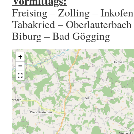
Vormittags:
Freising – Zolling – Inkofe
Tabakried – Oberlauterbach
Biburg – Bad Gögging
+
−