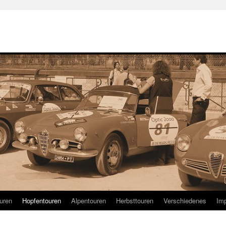
uren
Hopfentouren
Alpentouren
Herbsttouren
Verschiedenes
Im