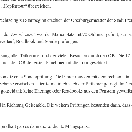
e „Hopfentour“ überreichen.
chtzeitig zu Startbeginn erschien der Oberbürgermeister der Stadt Fre
n der Zwischenzeit war der Marienplatz mit 70 Oldtimer gefüllt, zur F
ourverlauf, Roadbook und Sonderprüfungen.
üßung aller Teilnehmer und der vielen Besucher durch den OB. Die 17.
durch den OB der erste Teilnehmer auf die Tour geschickt.
on die erste Sonderprüfung. Die Fahrer mussten mit dem rechten Hinte
cheibe erwischen. Hier ist natürlich auch der Beifahrer gefragt. Im Co
 gottseidank keine Eheringe oder Roadbooks aus den Fenstern geworfe
 in Richtung Geisenfeld. Die weitern Prüfungen bestanden darin, dass 
indhart gab es dann die verdiente Mittagspause.