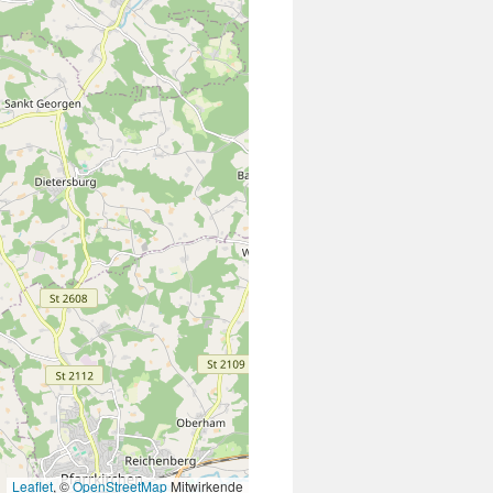
Leaflet
, ©
OpenStreetMap
Mitwirkende