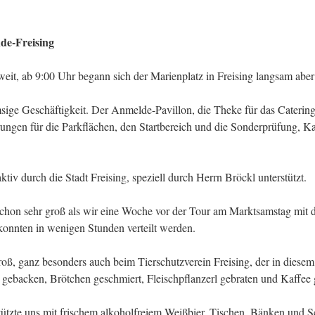
de-Freising
t, ab 9:00 Uhr begann sich der Marienplatz in Freising langsam aber s
msige Geschäftigkeit. Der Anmelde-Pavillon, die Theke für das Caterin
ngen für die Parkflächen, den Startbereich und die Sonderprüfung, Ka
tiv durch die Stadt Freising, speziell durch Herrn Bröckl unterstützt.
schon sehr groß als wir eine Woche vor der Tour am Marktsamstag mit 
konnten in wenigen Stunden verteilt werden.
oß, ganz besonders auch beim Tierschutzverein Freising, der in diesem
gebacken, Brötchen geschmiert, Fleischpflanzerl gebraten und Kaffee 
tützte uns mit frischem alkoholfreiem Weißbier, Tischen, Bänken und